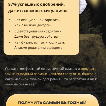
97% успешных одобрений,
даже в сложных ситуациях:
Без официальной зарплаты
или с низким доходом
С действующими кредитами.
Даже без трудоустройства
Как физлицам, так и юрлицам.
А также родителям в декрете
Укажите комфортный ежемесячный платеж и
получите
самый выгодный вариант ипотеки
сразу от 10 банков
с
максимальной суммой одобрения.
Это бесплатно и ни к
чему не обязывает